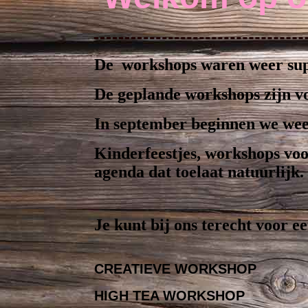
De workshops waren weer supe
De geplande workshops zijn vo
In september beginnen we wee
Kinderfeestjes, workshops voo
agenda dat toelaat natuurlijk.
Je kunt bij ons terecht voor ee
CREATIEVE WORKSHOP
HIGH TEA WORKSHOP