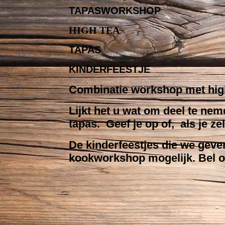
TAPASWORKSHOP
HIGH TEA
TAPAS
KINDERFEESTJE
Combinatie workshop met high
Lijkt het u wat om deel te nem
tapas. Geef je op of, als je 
De kinderfeestjes die we geve
kookworkshop mogelijk. Bel of