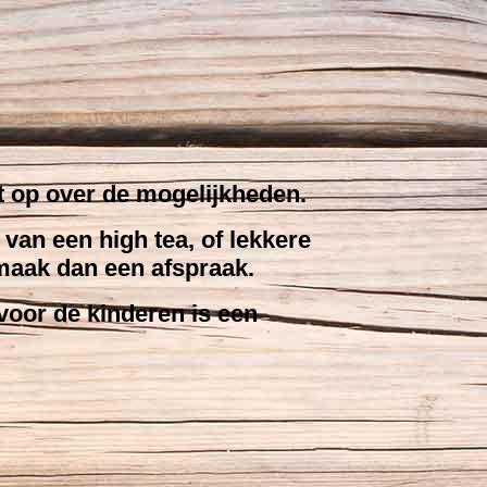
t op over de mogelijkheden.
van een high tea, of lekkere
 maak dan een afspraak.
voor de kinderen is een
.