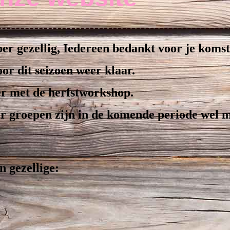
r gezellig, Iedereen bedankt voor je komst
or dit seizoen weer klaar.
r met de herfstworkshop.
r groepen zijn in de komende periode wel m
n gezellige: