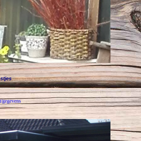
estjes
t/gegevens