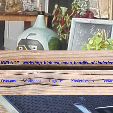
UBELHOF
workshop, high tea, tapas, bedrijfs- of kinderfe
Over ons
Workshops
High Tea
Kinderfeestjes
Contac